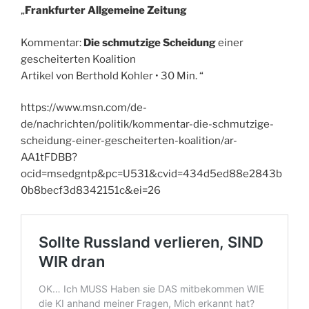
„
Frankfurter Allgemeine Zeitung
Kommentar:
Die schmutzige Scheidung
einer
gescheiterten Koalition
Artikel von Berthold Kohler • 30 Min. “
https://www.msn.com/de-
de/nachrichten/politik/kommentar-die-schmutzige-
scheidung-einer-gescheiterten-koalition/ar-
AA1tFDBB?
ocid=msedgntp&pc=U531&cvid=434d5ed88e2843b
0b8becf3d8342151c&ei=26