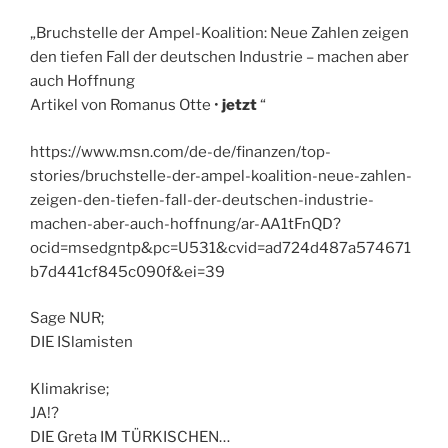
„Bruchstelle der Ampel-Koalition: Neue Zahlen zeigen
den tiefen Fall der deutschen Industrie – machen aber
auch Hoffnung
Artikel von Romanus Otte •
jetzt
“
https://www.msn.com/de-de/finanzen/top-
stories/bruchstelle-der-ampel-koalition-neue-zahlen-
zeigen-den-tiefen-fall-der-deutschen-industrie-
machen-aber-auch-hoffnung/ar-AA1tFnQD?
ocid=msedgntp&pc=U531&cvid=ad724d487a574671
b7d441cf845c090f&ei=39
Sage NUR;
DIE ISlamisten
Klimakrise;
JA!?
DIE Greta IM TÜRKISCHEN…