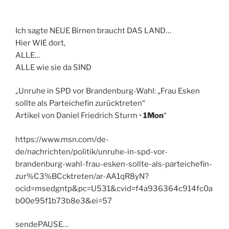
Ich sagte NEUE Birnen braucht DAS LAND…
Hier WIE dort,
ALLE…
ALLE wie sie da SIND
„Unruhe in SPD vor Brandenburg-Wahl: „Frau Esken
sollte als Parteichefin zurücktreten“
Artikel von Daniel Friedrich Sturm •
1Mon
“
https://www.msn.com/de-
de/nachrichten/politik/unruhe-in-spd-vor-
brandenburg-wahl-frau-esken-sollte-als-parteichefin-
zur%C3%BCcktreten/ar-AA1qR8yN?
ocid=msedgntp&pc=U531&cvid=f4a936364c914fc0a
b00e95f1b73b8e3&ei=57
sendePAUSE…