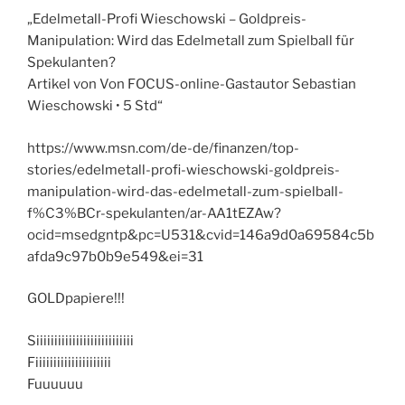
„Edelmetall-Profi Wieschowski – Goldpreis-
Manipulation: Wird das Edelmetall zum Spielball für
Spekulanten?
Artikel von Von FOCUS-online-Gastautor Sebastian
Wieschowski • 5 Std“
https://www.msn.com/de-de/finanzen/top-
stories/edelmetall-profi-wieschowski-goldpreis-
manipulation-wird-das-edelmetall-zum-spielball-
f%C3%BCr-spekulanten/ar-AA1tEZAw?
ocid=msedgntp&pc=U531&cvid=146a9d0a69584c5b
afda9c97b0b9e549&ei=31
GOLDpapiere!!!
Siiiiiiiiiiiiiiiiiiiiiiiiiii
Fiiiiiiiiiiiiiiiiiiiii
Fuuuuuu