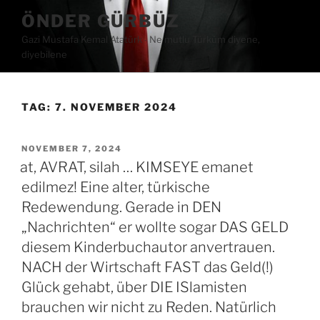
Zum
ÖNDER GÜRBÜZ
Inhalt
Gazi Mustafa Kemal Atatürk ∙ Ne mutlu Türküm diyene,
springen
diyebilene
TAG:
7. NOVEMBER 2024
VERÖFFENTLICHT
NOVEMBER 7, 2024
AM
at, AVRAT, silah … KIMSEYE emanet
edilmez! Eine alter, türkische
Redewendung. Gerade in DEN
„Nachrichten“ er wollte sogar DAS GELD
diesem Kinderbuchautor anvertrauen.
NACH der Wirtschaft FAST das Geld(!)
Glück gehabt, über DIE ISlamisten
brauchen wir nicht zu Reden. Natürlich