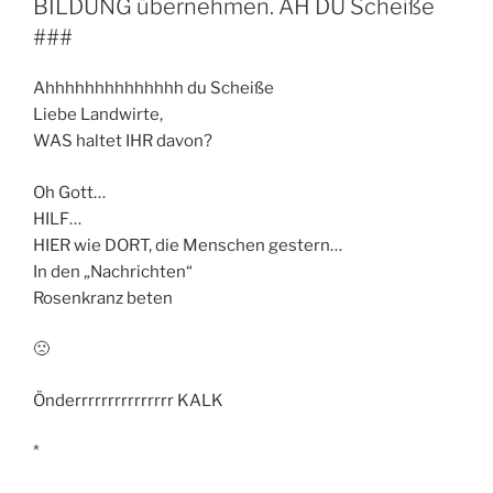
BILDUNG übernehmen. AH DU Scheiße
###
Ahhhhhhhhhhhhhh du Scheiße
Liebe Landwirte,
WAS haltet IHR davon?
Oh Gott…
HILF…
HIER wie DORT, die Menschen gestern…
In den „Nachrichten“
Rosenkranz beten
🙁
Önderrrrrrrrrrrrrrr KALK
*