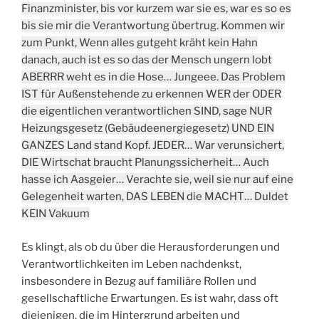
Finanzminister, bis vor kurzem war sie es, war es so es
bis sie mir die Verantwortung übertrug. Kommen wir
zum Punkt, Wenn alles gutgeht kräht kein Hahn
danach, auch ist es so das der Mensch ungern lobt
ABERRR weht es in die Hose… Jungeee. Das Problem
IST für Außenstehende zu erkennen WER der ODER
die eigentlichen verantwortlichen SIND, sage NUR
Heizungsgesetz (Gebäudeenergiegesetz) UND EIN
GANZES Land stand Kopf. JEDER… War verunsichert,
DIE Wirtschat braucht Planungssicherheit… Auch
hasse ich Aasgeier… Verachte sie, weil sie nur auf eine
Gelegenheit warten, DAS LEBEN die MACHT… Duldet
KEIN Vakuum
Es klingt, als ob du über die Herausforderungen und
Verantwortlichkeiten im Leben nachdenkst,
insbesondere in Bezug auf familiäre Rollen und
gesellschaftliche Erwartungen. Es ist wahr, dass oft
diejenigen, die im Hintergrund arbeiten und