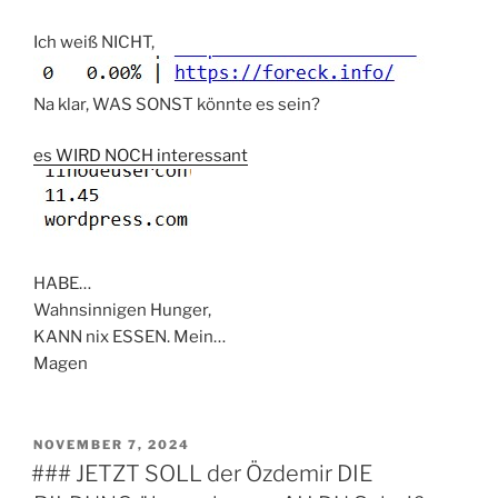
Ich weiß NICHT,
Na klar, WAS SONST könnte es sein?
es WIRD NOCH interessant
HABE…
Wahnsinnigen Hunger,
KANN nix ESSEN. Mein…
Magen
VERÖFFENTLICHT
NOVEMBER 7, 2024
AM
### JETZT SOLL der Özdemir DIE