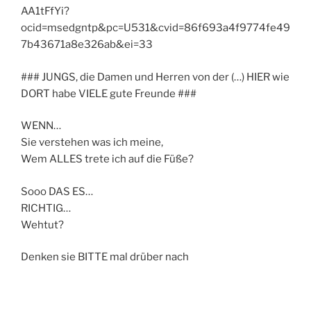
AA1tFfYi?
ocid=msedgntp&pc=U531&cvid=86f693a4f9774fe49
7b43671a8e326ab&ei=33
### JUNGS, die Damen und Herren von der (…) HIER wie
DORT habe VIELE gute Freunde ###
WENN…
Sie verstehen was ich meine,
Wem ALLES trete ich auf die Füße?
Sooo DAS ES…
RICHTIG…
Wehtut?
Denken sie BITTE mal drüber nach