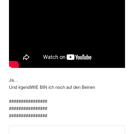
Ja…
Und irgendWIE BIN ich noch auf den Beinen
################
################
################