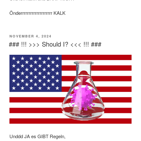
Önderrrrrrrrrrrrrrrrrrrr KALK
VERÖFFENTLICHT
NOVEMBER 4, 2024
AM
### !!! >>> Should I? <<< !!! ###
Unddd JA es GIBT Regeln,