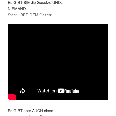
Es GIBT SIE die Gesetze UND…
NIEMAND…
Steht ÜBER DEM Gesetz
Es GIBT aber AUCH dieee…