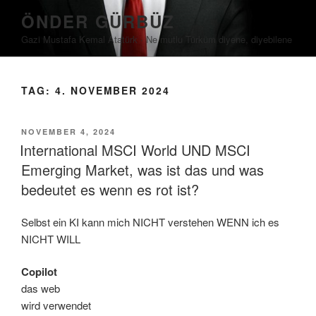
Zum
ÖNDER GÜRBÜZ
Inhalt
Gazi Mustafa Kemal Atatürk ∙ Ne mutlu Türküm diyene, diyebilene
springen
TAG:
4. NOVEMBER 2024
VERÖFFENTLICHT
NOVEMBER 4, 2024
AM
International MSCI World UND MSCI
Emerging Market, was ist das und was
bedeutet es wenn es rot ist?
Selbst ein KI kann mich NICHT verstehen WENN ich es
NICHT WILL
Copilot
das web
wird verwendet