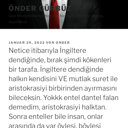
Zum
ÖNDER GÜRBÜZ
Inhalt
Gazi Mustafa Kemal Atatürk ∙ Ne mutlu Türküm diyene,
springen
diyebilene
VERÖFFENTLICHT
JANUAR 29, 2022
VON
ONDER
AM
Netice itibarıyla İngiltere
dendiğinde, bırak şimdi kökenleri
bir tarafa. İngiltere dendiğinde
halkın kendisini VE mutlak suret ile
aristokrasiyi birbirinden ayırmasını
bileceksin. Yokkk entel dantel falan
demedim, aristokrasiyi halktan.
Sonra enteller bile insan, onlar
arasında da var öylesi, böylesi