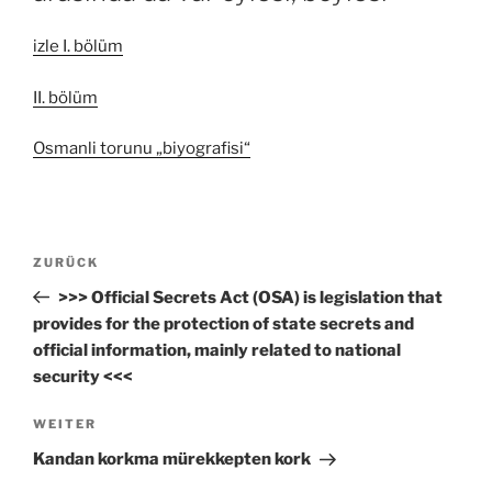
izle I. bölüm
II. bölüm
Osmanli torunu „biyografisi“
Beitrags-
Vorheriger
ZURÜCK
Navigation
Beitrag
>>> Official Secrets Act (OSA) is legislation that
provides for the protection of state secrets and
official information, mainly related to national
security <<<
Nächster
WEITER
Beitrag
Kandan korkma mürekkepten kork