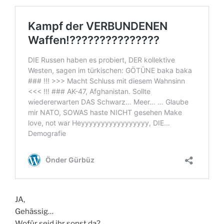
JA,
Gehässig…
Wofür seid ihr sonst da?