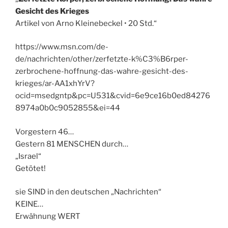
Gesicht des Krieges
Artikel von Arno Kleinebeckel • 20 Std.“
https://www.msn.com/de-
de/nachrichten/other/zerfetzte-k%C3%B6rper-
zerbrochene-hoffnung-das-wahre-gesicht-des-
krieges/ar-AA1xhYrV?
ocid=msedgntp&pc=U531&cvid=6e9ce16b0ed84276
8974a0b0c9052855&ei=44
Vorgestern 46…
Gestern 81 MENSCHEN durch…
„Israel“
Getötet!
sie SIND in den deutschen „Nachrichten“
KEINE…
Erwähnung WERT