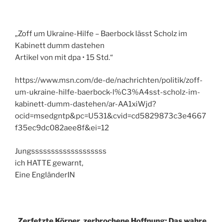
„Zoff um Ukraine-Hilfe – Baerbock lässt Scholz im
Kabinett dumm dastehen
Artikel von mit dpa • 15 Std.“
https://www.msn.com/de-de/nachrichten/politik/zoff-
um-ukraine-hilfe-baerbock-l%C3%A4sst-scholz-im-
kabinett-dumm-dastehen/ar-AA1xiWjd?
ocid=msedgntp&pc=U531&cvid=cd5829873c3e4667
f35ec9dc082aee8f&ei=12
Jungsssssssssssssssssss
ich HATTE gewarnt,
Eine EngländerIN
„
Zerfetzte Körper, zerbrochene Hoffnung: Das wahre