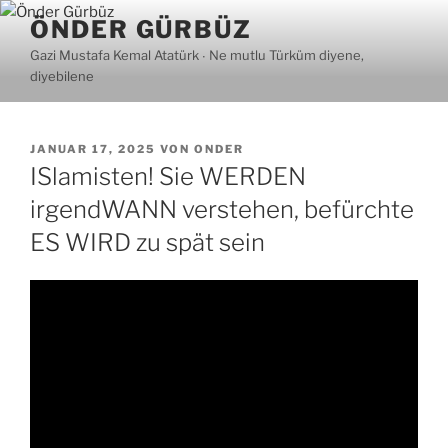
Zum
ÖNDER GÜRBÜZ
Inhalt
Gazi Mustafa Kemal Atatürk ∙ Ne mutlu Türküm diyene,
springen
diyebilene
VERÖFFENTLICHT
JANUAR 17, 2025
VON
ONDER
AM
ISlamisten! Sie WERDEN
irgendWANN verstehen, befürchte
ES WIRD zu spät sein