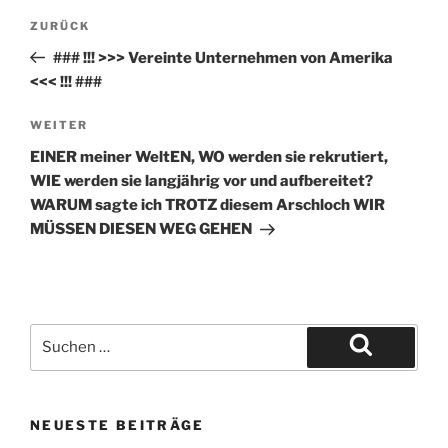
Beitrags-
Vorheriger
ZURÜCK
Navigation
Beitrag
### !!! >>> Vereinte Unternehmen von Amerika
<<< !!! ###
Nächster
WEITER
Beitrag
EINER meiner WeltEN, WO werden sie rekrutiert,
WIE werden sie langjährig vor und aufbereitet?
WARUM sagte ich TROTZ diesem Arschloch WIR
MÜSSEN DIESEN WEG GEHEN
Suche
nach:
Suchen
NEUESTE BEITRÄGE