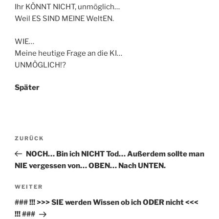
Ihr KÖNNT NICHT, unmöglich…
Weil ES SIND MEINE WeltEN.
WIE…
Meine heutige Frage an die KI…
UNMÖGLICH!?
Später
Beitrags-
Vorheriger
ZURÜCK
Navigation
Beitrag
NOCH… Bin ich NICHT Tod… Außerdem sollte man
NIE vergessen von… OBEN… Nach UNTEN.
Nächster
WEITER
Beitrag
### !!! >>> SIE werden Wissen ob ich ODER nicht <<<
!!! ###