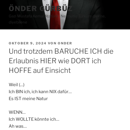
Zum
ÖNDER GÜRBÜZ
Inhalt
Gazi Mustafa Kemal Atatürk ∙ Ne mutlu Türküm diyene,
springen
diyebilene
VERÖFFENTLICHT
OKTOBER 9, 2024
VON
ONDER
AM
Und trotzdem BARUCHE ICH die
Erlaubnis HIER wie DORT ich
HOFFE auf Einsicht
Weil (…)
Ich BIN ich, ich kann NIX dafür…
Es IST meine Natur
WENN…
Ich WOLLTE könnte ich…
Ah was…