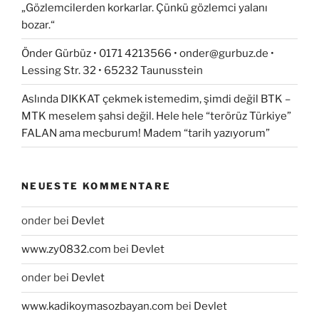
„Gözlemcilerden korkarlar. Çünkü gözlemci yalanı
bozar.“
Önder Gürbüz • 0171 4213566 • onder@gurbuz.de •
Lessing Str. 32 • 65232 Taunusstein
Aslında DIKKAT çekmek istemedim, şimdi değil BTK –
MTK meselem şahsi değil. Hele hele “terörüz Türkiye”
FALAN ama mecburum! Madem “tarih yazıyorum”
NEUESTE KOMMENTARE
onder
bei
Devlet
www.zy0832.com
bei
Devlet
onder
bei
Devlet
www.kadikoymasozbayan.com
bei
Devlet