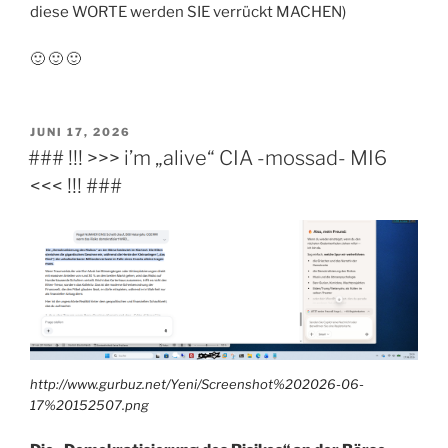
diese WORTE werden SIE verrückt MACHEN)
🙂 🙂 🙂
VERÖFFENTLICHT
JUNI 17, 2026
AM
### !!! >>> i’m „alive“ CIA -mossad- MI6
<<< !!! ###
http://www.gurbuz.net/Yeni/Screenshot%202026-06-
17%20152507.png