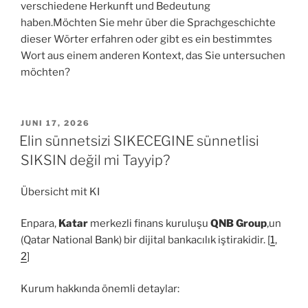
verschiedene Herkunft und Bedeutung
haben.Möchten Sie mehr über die Sprachgeschichte
dieser Wörter erfahren oder gibt es ein bestimmtes
Wort aus einem anderen Kontext, das Sie untersuchen
möchten?
VERÖFFENTLICHT
JUNI 17, 2026
AM
Elin sünnetsizi SIKECEGINE sünnetlisi
SIKSIN değil mi Tayyip?
Übersicht mit KI
Enpara,
Katar
merkezli finans kuruluşu
QNB Group
‚un
(Qatar National Bank) bir dijital bankacılık iştirakidir. [
1
,
2
]
Kurum hakkında önemli detaylar: