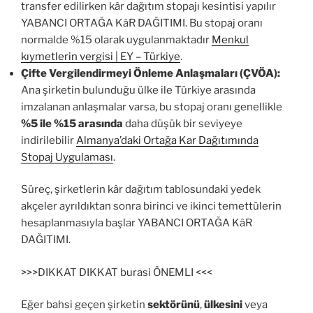
transfer edilirken kâr dağıtım stopajı kesintisi yapılır
YABANCI ORTAĞA KâR DAĞITIMI. Bu stopaj oranı
normalde %15 olarak uygulanmaktadır
Menkul
kıymetlerin vergisi | EY – Türkiye
.
Çifte Vergilendirmeyi Önleme Anlaşmaları (ÇVÖA):
Ana şirketin bulunduğu ülke ile Türkiye arasında
imzalanan anlaşmalar varsa, bu stopaj oranı genellikle
%5 ile %15 arasında
daha düşük bir seviyeye
indirilebilir
Almanya’daki Ortağa Kar Dağıtımında
Stopaj Uygulaması
.
Süreç, şirketlerin kâr dağıtım tablosundaki yedek
akçeler ayrıldıktan sonra birinci ve ikinci temettülerin
hesaplanmasıyla başlar YABANCI ORTAĞA KâR
DAĞITIMI.
>>>DIKKAT DIKKAT burasi ÖNEMLI <<<
Eğer bahsi geçen şirketin
sektörünü
,
ülkesini
veya