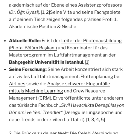
akademisch auf der Ebene eines Assistenzprofessors
(
Dr. Öğr. Üyesi
). [
1
,
2
]Seine Vita und seine Fachgebiete
auf deinem Tisch zeigen folgendes präzises Profil:1.
Akademische Position & Nische
Aktuelle Rolle:
Er ist der
Leiter der Pilotenausbildung
(Pilotaj Bölüm Başkanı)
und Koordinator für das
Masterprogramm im Luftfahrtmanagement an der
Bahçeşehir Universität in Istanbul
. [
1
]
Seine Forschung:
Seine Arbeit konzentriert sich stark
auf ziviles Luftfahrtmanagement,
Flottenplanung bei
Airlines
sowie die
Analyse schwerer Flugunfälle
mittels Machine Learning
und Crew Resource
Management (CRM). Er veröffentlichte unter anderem
das türkische Fachbuch
„Sivil Havacılıkta Deregülasyon
Dönemi ve Yeni Trendler“
(Deregulierungsepoche und
neue Trends in der zivilen Luftfahrt). [
1
,
3
,
4
,
5
]
2. Die Brücke zu deiner Welt: Die Çelebi-Verbindung