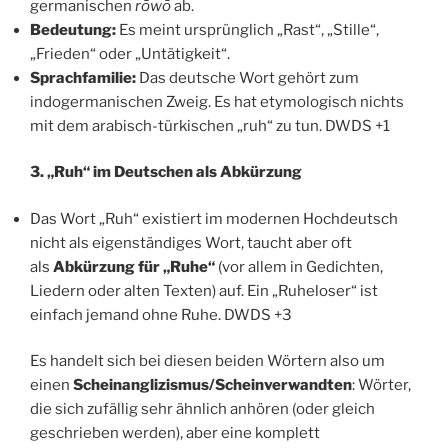
germanischen
rōwō
ab.
Bedeutung:
Es meint ursprünglich „Rast“, „Stille“,
„Frieden“ oder „Untätigkeit“.
Sprachfamilie:
Das deutsche Wort gehört zum
indogermanischen Zweig. Es hat etymologisch nichts
mit dem arabisch-türkischen „ruh“ zu tun. DWDS +1
3. „Ruh“ im Deutschen als Abkürzung
Das Wort „Ruh“ existiert im modernen Hochdeutsch
nicht als eigenständiges Wort, taucht aber oft
als
Abkürzung für „Ruhe“
(vor allem in Gedichten,
Liedern oder alten Texten) auf. Ein „Ruheloser“ ist
einfach jemand ohne Ruhe. DWDS +3
Es handelt sich bei diesen beiden Wörtern also um
einen
Scheinanglizismus/Scheinverwandten
: Wörter,
die sich zufällig sehr ähnlich anhören (oder gleich
geschrieben werden), aber eine komplett