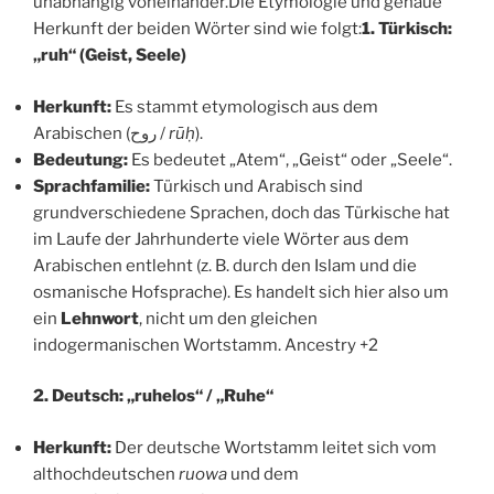
unabhängig voneinander.Die Etymologie und genaue
Herkunft der beiden Wörter sind wie folgt:
1. Türkisch:
„ruh“ (Geist, Seele)
Herkunft:
Es stammt etymologisch aus dem
Arabischen (روح /
rūḥ
).
Bedeutung:
Es bedeutet „Atem“, „Geist“ oder „Seele“.
Sprachfamilie:
Türkisch und Arabisch sind
grundverschiedene Sprachen, doch das Türkische hat
im Laufe der Jahrhunderte viele Wörter aus dem
Arabischen entlehnt (z. B. durch den Islam und die
osmanische Hofsprache). Es handelt sich hier also um
ein
Lehnwort
, nicht um den gleichen
indogermanischen Wortstamm. Ancestry +2
2. Deutsch: „ruhelos“ / „Ruhe“
Herkunft:
Der deutsche Wortstamm leitet sich vom
althochdeutschen
ruowa
und dem