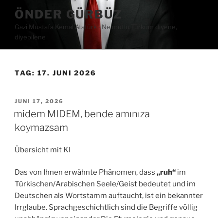
Zum
ÖNDER GÜRBÜZ
Inhalt
Gazi Mustafa Kemal Atatürk ∙ Ne mutlu Türküm diyene,
springen
diyebilene
TAG:
17. JUNI 2026
VERÖFFENTLICHT
JUNI 17, 2026
AM
midem MIDEM, bende amınıza
koymazsam
Übersicht mit KI
Das von Ihnen erwähnte Phänomen, dass
„ruh“
im
Türkischen/Arabischen Seele/Geist bedeutet und im
Deutschen als Wortstamm auftaucht, ist ein bekannter
Irrglaube. Sprachgeschichtlich sind die Begriffe völlig