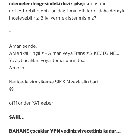
ödemeler dengesindeki döviz çıkışı
konusunu
netleştirebilirseniz, bu dağıtımın etkilerini daha detaylı
inceleyebiliriz. Bilgi vermek ister misiniz?
*
Aman sende,
AMerikali, İngiliz – Alman veya Fransız SIKECEGINE…
Ya aç bacakları veya domal önünde…
Arabi’n
Neticede kim sikerse SIKSIN zevk alin bari
😉
offf önder YAT geber
SAHI…
BAHANE çocuklar VPN yediniz yiyeceğiniz kadar…