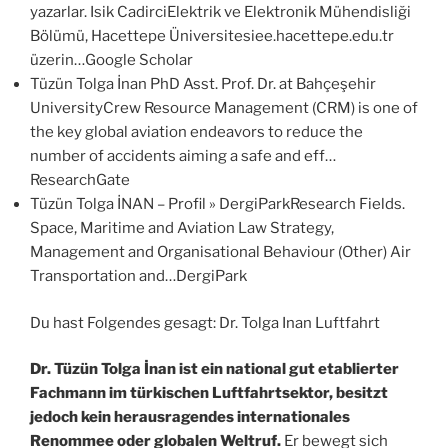
yazarlar. Isik CadirciElektrik ve Elektronik Mühendisliği
Bölümü, Hacettepe Üniversitesiee.hacettepe.edu.tr
üzerin…
Google Scholar
Tüzün Tolga İnan PhD Asst. Prof. Dr. at Bahçeşehir
UniversityCrew Resource Management (CRM) is one of
the key global aviation endeavors to reduce the
number of accidents aiming a safe and eff…
ResearchGate
Tüzün Tolga İNAN – Profil » DergiParkResearch Fields.
Space, Maritime and Aviation Law Strategy,
Management and Organisational Behaviour (Other) Air
Transportation and…
DergiPark
Du hast Folgendes gesagt: Dr. Tolga Inan Luftfahrt
Dr. Tüzün Tolga İnan ist ein national gut etablierter
Fachmann im türkischen Luftfahrtsektor, besitzt
jedoch kein herausragendes internationales
Renommee oder globalen Weltruf.
Er bewegt sich