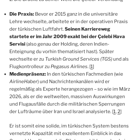
Die Praxis:
Bevor er 2015 ganz in die universitäre
Lehre wechselte, arbeitete er in der operativen Praxis
der türkischen Luftfahrt.
Seinen Karriereweg
startete er im Jahr 2009 exakt bei der Çelebi Hava
Servisi
(also genau der Holding, deren Indien-
Enteignung du vorhin thematisiert hast). Später
wechselte er zu
Turkish Ground Services (TGS)
und als
Flugkontrolleur zu
Pegasus Airlines
. [
1
]
Medienpräsenz:
In den türkischen Fachmedien (wie
AirlineHaber
) und Nachrichtenkanälen wird er
regelmäßig als Experte herangezogen – so wie im März
2026, als er die weltweiten, massiven Auswirkungen
und Flugausfälle durch die militärischen Sperrungen
der Lufträume über Iran und Israel analysierte. [
1
,
2
]
Er ist somit eine solide, im türkischen System bestens
vernetzte Kapazität mit exzellentem Einblick in das