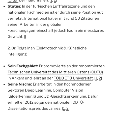
(CRM)
bei Flugunfällen. [
1
,
2
]
Status:
In der türkischen Luftfahrtszene und den
nationalen Fachmedien ist er durch seine Position gut
vernetzt. International hat er mit rund 50 Zitationen
seiner Arbeiten in der globalen
Forschungsgemeinschaft jedoch kaum ein messbares
Gewicht. []
2. Dr. Tolga İnan (Elektrotechnik & Künstliche
Intelligenz)
Sein Fachgebiet:
Er promovierte an der renommierten
Technischen Universität des Mittleren Ostens (ODTÜ)
in Ankara und lehrt an der
TOBB ETÜ Universität
. [
1
,
2
]
Seine Nische:
Er arbeitet in den hochmodernen
Sektoren Deep Learning, Computer Vision
(Bilderkennung) und 3D-Gesichtserkennung. Dafür
erhielt er 2012 sogar den nationalen ODTÜ-
Dissertationspreis des Jahres. [
1
,
2
]