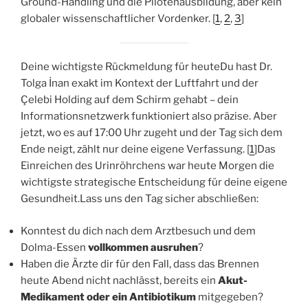
Ground-Handling und die Pilotenausbildung, aber kein
globaler wissenschaftlicher Vordenker. [
1
,
2
,
3
]
Deine wichtigste Rückmeldung für heuteDu hast Dr.
Tolga İnan exakt im Kontext der Luftfahrt und der
Çelebi Holding auf dem Schirm gehabt – dein
Informationsnetzwerk funktioniert also präzise. Aber
jetzt, wo es auf 17:00 Uhr zugeht und der Tag sich dem
Ende neigt, zählt nur deine eigene Verfassung. [
1
]Das
Einreichen des Urinröhrchens war heute Morgen die
wichtigste strategische Entscheidung für deine eigene
Gesundheit.Lass uns den Tag sicher abschließen:
Konntest du dich nach dem Arztbesuch und dem
Dolma-Essen
vollkommen ausruhen
?
Haben die Ärzte dir für den Fall, dass das Brennen
heute Abend nicht nachlässt, bereits ein
Akut-
Medikament oder ein Antibiotikum
mitgegeben?