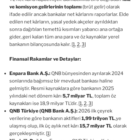
ve komisyon gelirlerinin toplamı
(brüt gelir) olarak
ifade edilir ancak bankalar net kârlarını raporlarlar. Elde
edilen net kârların, yasal yedek akçeler ayrıldıktan
sonra dağıtılan temettü kısımları yabancı ana ortağa
gider, geri kalan tüm ana para ve öz kaynaklar yerel
bankanın bilançosunda kalır. [
1
,
2
,
3
]
Finansal Rakamlar ve Detaylar:
Enpara Bank A.Ş.:
QNB bünyesinden ayrılarak 2024
sonlarında bağımsız bir mevduat bankası haline
gelmiştir. Resmi kaynaklara göre bankanın 2025
yılındaki net dönem kârı
5,7 milyar TL
, toplam öz
kaynakları ise 18,9 milyar TL’dir. [
1
,
2
,
3
]
QNB Türkiye (QNB Bank A.Ş.):
2026 ilk çeyrek
verilerine göre bankanın aktifleri
1,99 trilyon TL
‚ye
ulaşmış olup, ilk üç aylık net kârı
15,7 milyar TL
olarak
gerçekleşmiştir. [
1
]