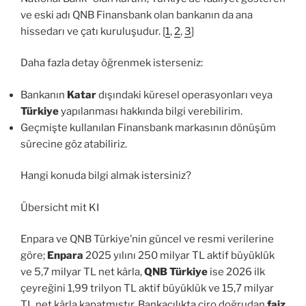
ve eski adı QNB Finansbank olan bankanın da ana
hissedarı ve çatı kuruluşudur. [
1
,
2
,
3
]
Daha fazla detay öğrenmek isterseniz:
Bankanın
Katar
dışındaki küresel operasyonları veya
Türkiye
yapılanması hakkında bilgi verebilirim.
Geçmişte kullanılan Finansbank markasının dönüşüm
sürecine göz atabiliriz.
Hangi konuda bilgi almak istersiniz?
Übersicht mit KI
Enpara ve QNB Türkiye’nin güncel ve resmi verilerine
göre;
Enpara
2025 yılını 250 milyar TL aktif büyüklük
ve 5,7 milyar TL net kârla,
QNB Türkiye
ise 2026 ilk
çeyreğini 1,99 trilyon TL aktif büyüklük ve 15,7 milyar
TL net kârla kapatmıştır. Bankacılıkta ciro doğrudan
faiz