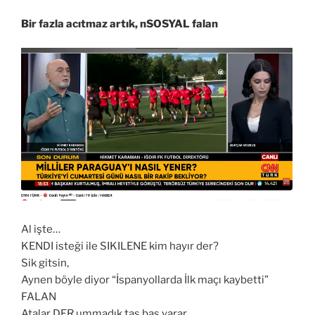
Bir fazla acıtmaz artık, nSOSYAL falan
Al işte…
KENDI isteği ile SIKILENE kim hayır der?
Sik gitsin,
Aynen böyle diyor “İspanyollarda İlk maçı kaybetti”
FALAN
Atalar DER ummadık taş baş yarar