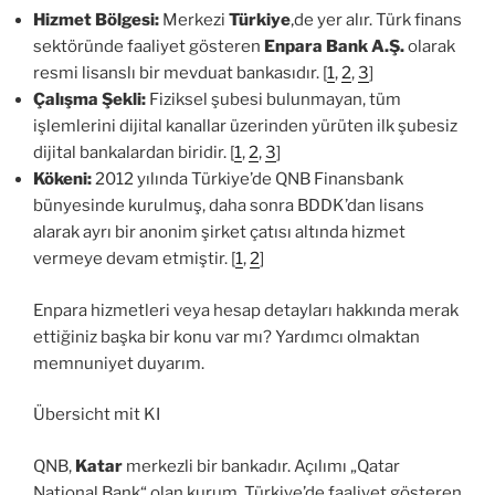
Hizmet Bölgesi:
Merkezi
Türkiye
‚de yer alır. Türk finans
sektöründe faaliyet gösteren
Enpara Bank A.Ş.
olarak
resmi lisanslı bir mevduat bankasıdır. [
1
,
2
,
3
]
Çalışma Şekli:
Fiziksel şubesi bulunmayan, tüm
işlemlerini dijital kanallar üzerinden yürüten ilk şubesiz
dijital bankalardan biridir. [
1
,
2
,
3
]
Kökeni:
2012 yılında Türkiye’de QNB Finansbank
bünyesinde kurulmuş, daha sonra BDDK’dan lisans
alarak ayrı bir anonim şirket çatısı altında hizmet
vermeye devam etmiştir. [
1
,
2
]
Enpara hizmetleri veya hesap detayları hakkında merak
ettiğiniz başka bir konu var mı? Yardımcı olmaktan
memnuniyet duyarım.
Übersicht mit KI
QNB,
Katar
merkezli bir bankadır. Açılımı „Qatar
National Bank“ olan kurum, Türkiye’de faaliyet gösteren