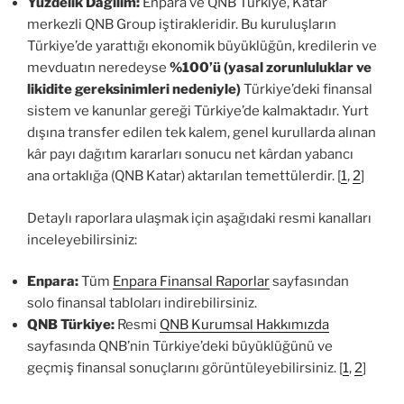
Yüzdelik Dağılım:
Enpara ve QNB Türkiye, Katar
merkezli QNB Group iştirakleridir. Bu kuruluşların
Türkiye’de yarattığı ekonomik büyüklüğün, kredilerin ve
mevduatın neredeyse
%100’ü (yasal zorunluluklar ve
likidite gereksinimleri nedeniyle)
Türkiye’deki finansal
sistem ve kanunlar gereği Türkiye’de kalmaktadır. Yurt
dışına transfer edilen tek kalem, genel kurullarda alınan
kâr payı dağıtım kararları sonucu net kârdan yabancı
ana ortaklığa (QNB Katar) aktarılan temettülerdir. [
1
,
2
]
Detaylı raporlara ulaşmak için aşağıdaki resmi kanalları
inceleyebilirsiniz:
Enpara:
Tüm
Enpara Finansal Raporlar
sayfasından
solo finansal tabloları indirebilirsiniz.
QNB Türkiye:
Resmi
QNB Kurumsal Hakkımızda
sayfasında QNB’nin Türkiye’deki büyüklüğünü ve
geçmiş finansal sonuçlarını görüntüleyebilirsiniz. [
1
,
2
]