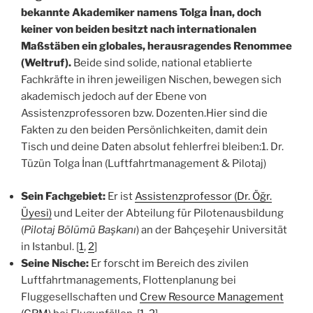
bekannte Akademiker namens Tolga İnan, doch
keiner von beiden besitzt nach internationalen
Maßstäben ein globales, herausragendes Renommee
(Weltruf).
Beide sind solide, national etablierte
Fachkräfte in ihren jeweiligen Nischen, bewegen sich
akademisch jedoch auf der Ebene von
Assistenzprofessoren bzw. Dozenten.Hier sind die
Fakten zu den beiden Persönlichkeiten, damit dein
Tisch und deine Daten absolut fehlerfrei bleiben:1. Dr.
Tüzün Tolga İnan (Luftfahrtmanagement & Pilotaj)
Sein Fachgebiet:
Er ist
Assistenzprofessor (Dr. Öğr.
Üyesi)
und Leiter der Abteilung für Pilotenausbildung
(
Pilotaj Bölümü Başkanı
) an der Bahçeşehir Universität
in Istanbul. [
1
,
2
]
Seine Nische:
Er forscht im Bereich des zivilen
Luftfahrtmanagements, Flottenplanung bei
Fluggesellschaften und
Crew Resource Management