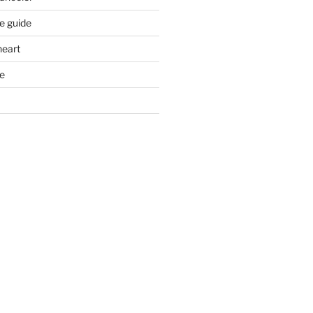
e guide
heart
e