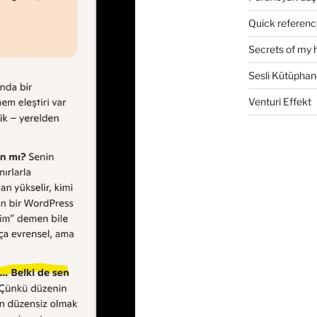
Quick referenc
Secrets of my 
Sesli Kütüphan
Venturi Effekt