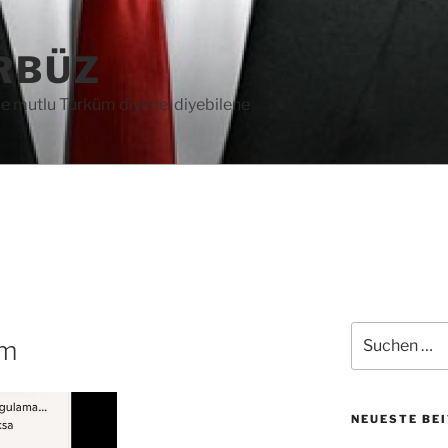
RBÜZ
e mutlu Türküm diyene, diyebilene
Suche
um
nach:
NEUESTE BE