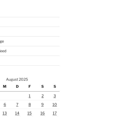
äge
eed
August 2025
M
D
F
S
S
1
2
3
6
7
8
9
10
13
14
15
16
17