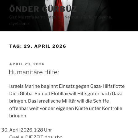
Zum
ÖNDER GÜRBÜZ
Inhalt
Gazi Mustafa Kemal Atatürk ∙ Ne mutlu Türküm diyene,
springen
diyebilene
TAG:
29. APRIL 2026
VERÖFFENTLICHT
APRIL 29, 2026
AM
Humanitäre Hilfe:
Israels Marine beginnt Einsatz gegen Gaza-Hilfsflotte
Die »Global Sumud Flotilla« will Hilfsgüter nach Gaza
bringen. Das israelische Militär will die Schiffe
offenbar weit vor der eigenen Küste unter Kontrolle
bringen.
April 2026, 1:28 Uhr
Quelle: DIE ZEIT, dpa, sbo