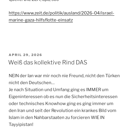
https://www.zeit.de/politik/ausland/2026-04/israel-
marine-gaza-hilfsflotte-einsatz
VERÖFFENTLICHT
APRIL 29, 2026
AM
Weiß das kollektive Rind DAS
NEIN der Ian war mir noch nie Freund, nicht den Türken
nicht den Deutschen…
Je nach Situation und Umfang ging es IMMER um
Eigeninteressen ob es nun die Sicherheitsinteressen
oder technisches Knowhow ging es ging immer um
den Iran und seit der Revolution ein krankes Bild vom
Islam in den Nahbarstaaten zu forcieren WIE IN
Tayyipistan!