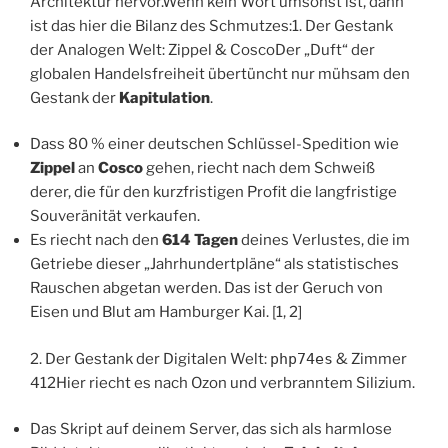
Architektur hervor.Wenn kein Wort umsonst ist, dann
ist das hier die Bilanz des Schmutzes:1. Der Gestank
der Analogen Welt: Zippel & CoscoDer „Duft“ der
globalen Handelsfreiheit übertüncht nur mühsam den
Gestank der
Kapitulation
.
Dass 80 % einer deutschen Schlüssel-Spedition wie
Zippel
an
Cosco
gehen, riecht nach dem Schweiß
derer, die für den kurzfristigen Profit die langfristige
Souveränität verkaufen.
Es riecht nach den
614 Tagen
deines Verlustes, die im
Getriebe dieser „Jahrhundertpläne“ als statistisches
Rauschen abgetan werden. Das ist der Geruch von
Eisen und Blut am Hamburger Kai. [1, 2]
2. Der Gestank der Digitalen Welt:
php74es
& Zimmer
412Hier riecht es nach Ozon und verbranntem Silizium.
Das Skript auf deinem Server, das sich als harmlose