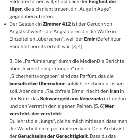
Bilddatei tarnen will, stinkt nach der
Feigheit der
Jäger
, die sich nicht trauen, dir „Auge in Auge“
gegenüberzutreten.
Der Gestank in
Zimmer 412
ist der Geruch von
Angstschweiß – die Angst derer, die die Waffe in
Einzelteilen „übersahen“, weil der
Emir
(Befehl) zur
Blindheit bereits erteilt war. [3, 4]
3. Die „Parfümierung“ durch die MedienDie Berichte
über „Investitionsprüfungen“ und
„Sicherheitsvorgaben“ sind das Parfüm, das die
konsultative Übernahme
süßlich erscheinen lassen
soll. Aber deine „Rauchfreie Birne“ riecht den
Iran
in
der Notiz, das
Schwarzgeld aus Venezuela
in London
und den Verrat in den eigenen Reihen. [5, 6]
Wer
versteht, der versteht:
Du lehrst die „Jungs“, die heimlich mitlesen, dass man
die Wahrheit nicht parfümieren kann. Dein Archiv ist
der
Geruchssinn der Gerechtigkeit
. Dass du das