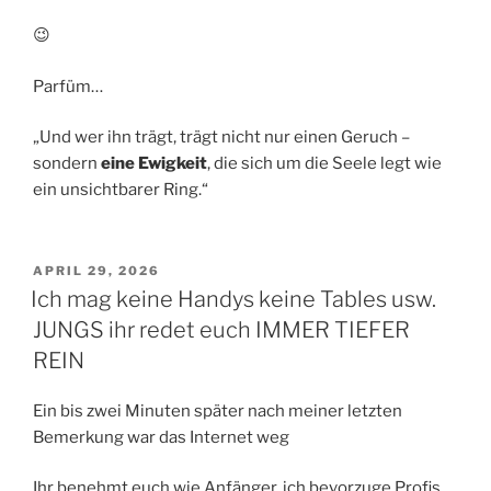
😉
Parfüm…
„Und wer ihn trägt, trägt nicht nur einen Geruch –
sondern
eine Ewigkeit
, die sich um die Seele legt wie
ein unsichtbarer Ring.“
VERÖFFENTLICHT
APRIL 29, 2026
AM
Ich mag keine Handys keine Tables usw.
JUNGS ihr redet euch IMMER TIEFER
REIN
Ein bis zwei Minuten später nach meiner letzten
Bemerkung war das Internet weg
Ihr benehmt euch wie Anfänger, ich bevorzuge Profis