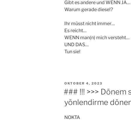
Gibt es andere und WENN JA…
Warum gerade diese!?
Ihr müsst nicht immer…
Es reicht…
WENN man(n) mich versteht…
UND DAS…
Tun sie!
VERÖFFENTLICHT
OKTOBER 4, 2023
AM
### !!! >>> Dönem sı
yönlendirme dönemi
NOKTA