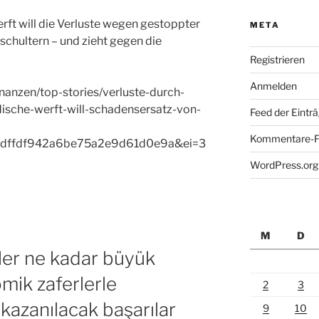
ft will die Verluste wegen gestoppter
META
schultern – und zieht gegen die
Registrieren
Anmelden
anzen/top-stories/verluste-durch-
sche-werft-will-schadensersatz-von-
Feed der Eintr
Kommentare-F
bdffdf942a6be75a2e9d61d0e9a&ei=3
WordPress.org
M
D
rler ne kadar büyük
mik zaferlerle
2
3
 kazanılacak başarılar
9
10