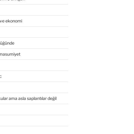
 ve ekonomi
ptüğünde
 masumiyet
c
ular ama asla saplantılar değil