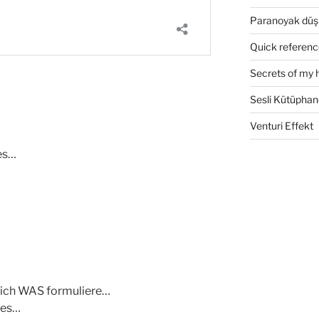
Paranoyak düş
Quick referenc
Secrets of my 
Sesli Kütüphan
Venturi Effekt
es…
 ich WAS formuliere…
 es…