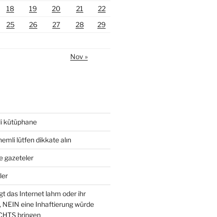
18
19
20
21
22
25
26
27
28
29
Nov »
esli kütüphane
nemli lütfen dikkate alın
ve gazeteler
ler
gt das Internet lahm oder ihr
, NEIN eine Inhaftierung würde
CHTS bringen