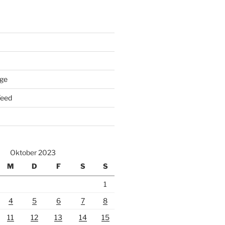
äge
eed
Oktober 2023
M
D
F
S
S
1
4
5
6
7
8
11
12
13
14
15