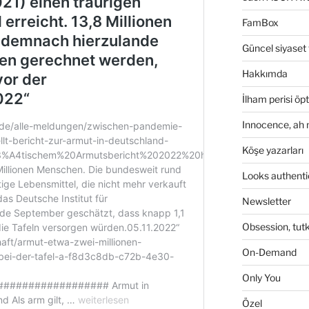
FamBox
Güncel siyaset
Hakkımda
İlham perisi ö
Innocence, ah
Köşe yazarları
Looks authenti
Newsletter
Obsession, tutk
On-Demand
Only You
Özel