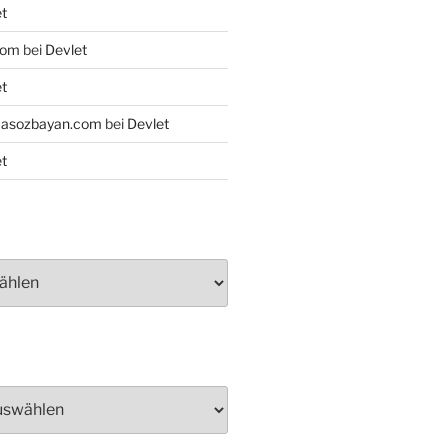
t
com
bei
Devlet
t
asozbayan.com
bei
Devlet
t