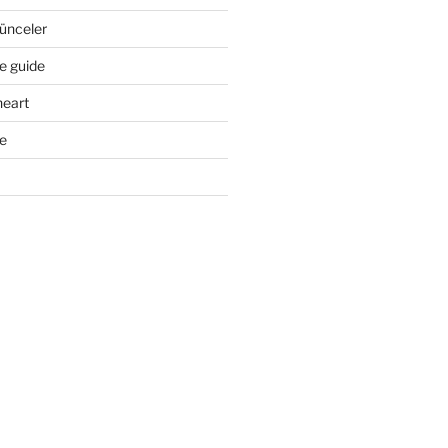
ünceler
e guide
heart
e