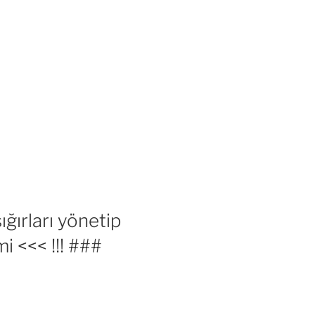
ğırları yönetip
 <<< !!! ###