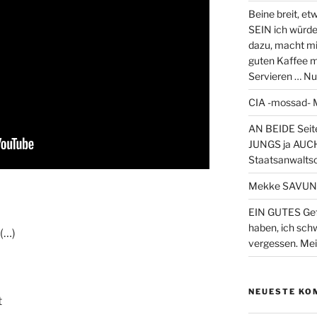
Beine breit, et
SEIN ich würd
dazu, macht m
guten Kaffee 
Servieren … Nu
CIA -mossad- M
AN BEIDE Seit
JUNGS ja AUC
Staatsanwalts
Mekke SAVUN
EIN GUTES Gefü
haben, ich schw
(…)
vergessen. Mei
NEUESTE KO
t