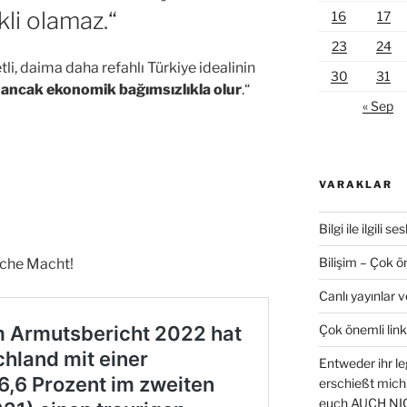
li olamaz.“
16
17
23
24
i, daima daha refahlı Türkiye idealinin
30
31
 ancak ekonomik bağımsızlıkla olur
.“
« Sep
VARAKLAR
Bilgi ile ilgili s
Bilişim – Çok ö
iche Macht!
Canlı yayınlar 
Çok önemli link
Entweder ihr le
erschießt mich
euch AUCH NI