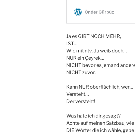
Ja es GIBT NOCH MEHR,
IST…
Wie mit ntv, du weiß doch…
NUR ein Çeyrek…
NICHT bevor es jemand ander
NICHT zuvor.
Kann NUR oberflächlich, wer…
Versteht…
Der versteht!
Was hate ich dir gesagt?
Achte auf meinen Satzbau, wie
DIE Wörter die ich wähle, gebe