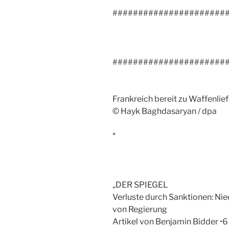
######################
######################
Frankreich bereit zu Waffenli
© Hayk Baghdasaryan / dpa
*
„DER SPIEGEL
Verluste durch Sanktionen: Ni
von Regierung
Artikel von Benjamin Bidder •6