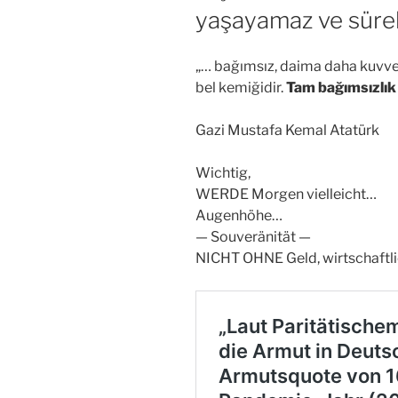
yaşayamaz ve sürek
„… bağımsız, daima daha kuvvetl
bel kemiğidir.
Tam bağımsızlık
Gazi Mustafa Kemal Atatürk
Wichtig,
WERDE Morgen vielleicht…
Augenhöhe…
— Souveränität —
NICHT OHNE Geld, wirtschaftl