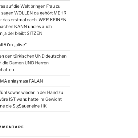
was auf die Welt bringen Frau zu
e sagen WOLLEN da gehört MEHR
ir das erstmal nach. WER KEINEN
machen KANN und es auch
n ja der bleibt SITZEN
I6 i’m „alive“
en den türkischen UND deutschen
H die Damen UND Herren
chaften
MA anlaşması FALAN
hl sowas wieder in der Hand zu
öre IST wahr, hatte ihr Gewicht
ne die SigSauer eine HK
MMENTARE