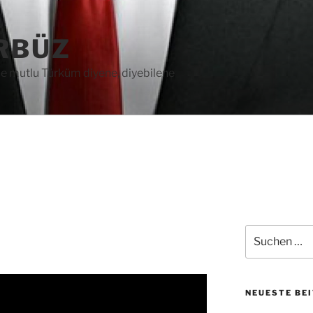
RBÜZ
e mutlu Türküm diyene, diyebilene
Suche
nach:
NEUESTE BE