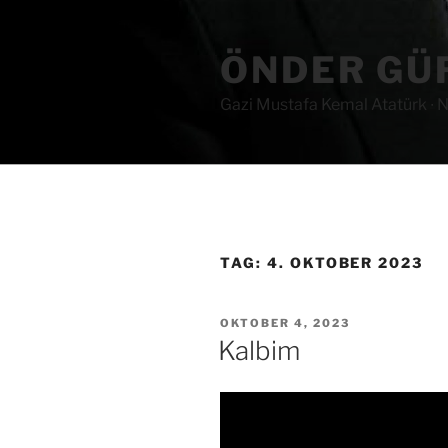
Zum
Inhalt
ÖNDER GÜ
springen
Gazi Mustafa Kemal Atatürk ∙ N
TAG:
4. OKTOBER 2023
VERÖFFENTLICHT
OKTOBER 4, 2023
AM
Kalbim