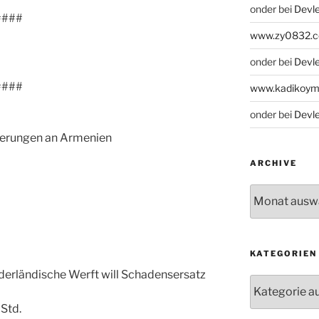
onder
bei
Devle
####
www.zy0832.
onder
bei
Devle
####
www.kadikoym
onder
bei
Devle
eferungen an Armenien
ARCHIVE
Archive
KATEGORIEN
ederländische Werft will Schadensersatz
Kategorien
 Std.