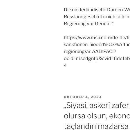
Die niederländische Damen-Wer
Russlandgeschäfte nicht allein 
Regierung vor Gericht.“
https://www.msn.com/de-de/fin
sanktionen-niederl%C3%A4ndi
regierung/ar-AA1hFACI?
ocid=msedgntp&cvid=6dc1e
4
VERÖFFENTLICHT
OKTOBER 4, 2023
AM
„Siyasî, askerî zafe
olursa olsun, ekono
taçlandırılmazlarsa